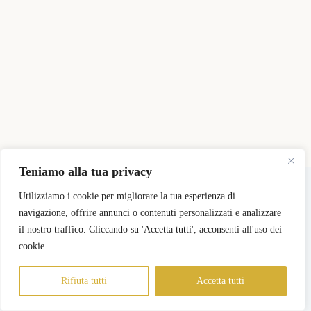
Teniamo alla tua privacy
Copyright © 2026 - Tema WordPress sviluppato da
CreativeThemes
Utilizziamo i cookie per migliorare la tua esperienza di
navigazione, offrire annunci o contenuti personalizzati e analizzare
il nostro traffico. Cliccando su 'Accetta tutti', acconsenti all'uso dei
Pricing
Registra il mio Negozio
Login Negozi Partner
Area Negozi Partner
cookie.
Rifiuta tutti
Accetta tutti
Informativa sulla Privacy
Termini e Condizioni