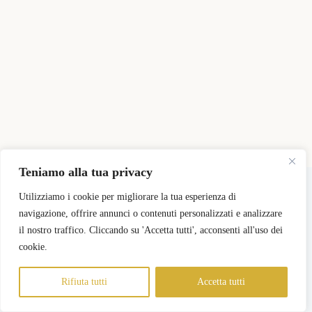
Teniamo alla tua privacy
Copyright © 2026 - Tema WordPress sviluppato da
CreativeThemes
Utilizziamo i cookie per migliorare la tua esperienza di
navigazione, offrire annunci o contenuti personalizzati e analizzare
il nostro traffico. Cliccando su 'Accetta tutti', acconsenti all'uso dei
Pricing
Registra il mio Negozio
Login Negozi Partner
Area Negozi Partner
cookie.
Rifiuta tutti
Accetta tutti
Informativa sulla Privacy
Termini e Condizioni