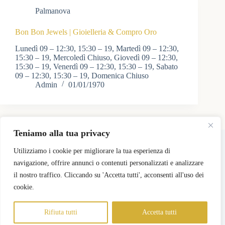
Palmanova
Bon Bon Jewels | Gioielleria & Compro Oro
Lunedì 09 – 12:30, 15:30 – 19, Martedì 09 – 12:30,
15:30 – 19, Mercoledì Chiuso, Giovedì 09 – 12:30,
15:30 – 19, Venerdì 09 – 12:30, 15:30 – 19, Sabato
09 – 12:30, 15:30 – 19, Domenica Chiuso
Admin
01/01/1970
Teniamo alla tua privacy
Copyright © 2026 - Tema WordPress sviluppato da
CreativeThemes
Utilizziamo i cookie per migliorare la tua esperienza di
navigazione, offrire annunci o contenuti personalizzati e analizzare
il nostro traffico. Cliccando su 'Accetta tutti', acconsenti all'uso dei
Pricing
Registra il mio Negozio
Login Negozi Partner
Area Negozi Partner
cookie.
Rifiuta tutti
Accetta tutti
Informativa sulla Privacy