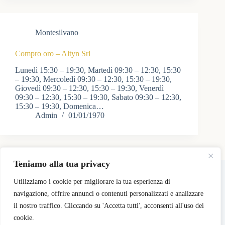
Montesilvano
Compro oro – Altyn Srl
Lunedì 15:30 – 19:30, Martedì 09:30 – 12:30, 15:30
– 19:30, Mercoledì 09:30 – 12:30, 15:30 – 19:30,
Giovedì 09:30 – 12:30, 15:30 – 19:30, Venerdì
09:30 – 12:30, 15:30 – 19:30, Sabato 09:30 – 12:30,
15:30 – 19:30, Domenica…
Admin
01/01/1970
Teniamo alla tua privacy
Copyright © 2026 - Tema WordPress sviluppato da
CreativeThemes
Utilizziamo i cookie per migliorare la tua esperienza di
navigazione, offrire annunci o contenuti personalizzati e analizzare
il nostro traffico. Cliccando su 'Accetta tutti', acconsenti all'uso dei
Pricing
Registra il mio Negozio
Login Negozi Partner
Area Negozi Partner
cookie.