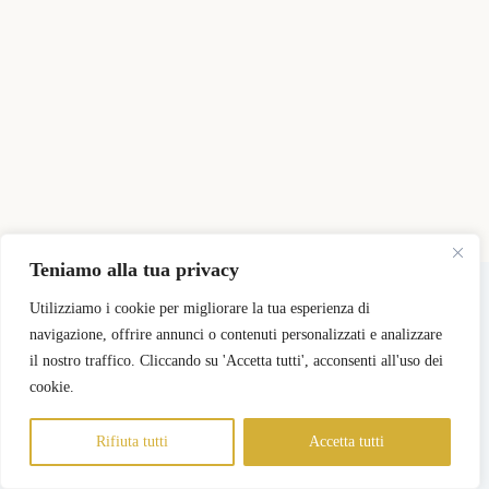
Teniamo alla tua privacy
Copyright © 2026 - Tema WordPress sviluppato da
CreativeThemes
Utilizziamo i cookie per migliorare la tua esperienza di
navigazione, offrire annunci o contenuti personalizzati e analizzare
il nostro traffico. Cliccando su 'Accetta tutti', acconsenti all'uso dei
Pricing
Registra il mio Negozio
Login Negozi Partner
Area Negozi Partner
cookie.
Rifiuta tutti
Accetta tutti
Informativa sulla Privacy
Termini e Condizioni