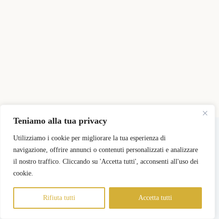
Teniamo alla tua privacy
Copyright © 2026 - Tema WordPress sviluppato da
CreativeThemes
Utilizziamo i cookie per migliorare la tua esperienza di
navigazione, offrire annunci o contenuti personalizzati e analizzare
il nostro traffico. Cliccando su 'Accetta tutti', acconsenti all'uso dei
Pricing
Registra il mio Negozio
Login Negozi Partner
Area Negozi Partner
cookie.
Rifiuta tutti
Accetta tutti
Informativa sulla Privacy
Termini e Condizioni