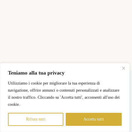
Teniamo alla tua privacy
Copyright © 2026 - Tema WordPress sviluppato da
CreativeThemes
Utilizziamo i cookie per migliorare la tua esperienza di
navigazione, offrire annunci o contenuti personalizzati e analizzare
il nostro traffico. Cliccando su 'Accetta tutti', acconsenti all'uso dei
Pricing
Registra il mio Negozio
Login Negozi Partner
Area Negozi Partner
cookie.
Rifiuta tutti
Accetta tutti
Informativa sulla Privacy
Termini e Condizioni