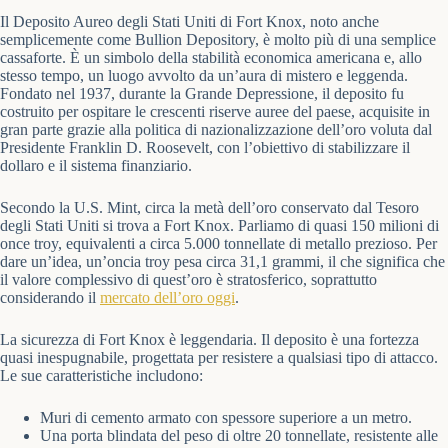
Il Deposito Aureo degli Stati Uniti di Fort Knox, noto anche
semplicemente come Bullion Depository, è molto più di una semplice
cassaforte. È un simbolo della stabilità economica americana e, allo
stesso tempo, un luogo avvolto da un’aura di mistero e leggenda.
Fondato nel 1937, durante la Grande Depressione, il deposito fu
costruito per ospitare le crescenti riserve auree del paese, acquisite in
gran parte grazie alla politica di nazionalizzazione dell’oro voluta dal
Presidente Franklin D. Roosevelt, con l’obiettivo di stabilizzare il
dollaro e il sistema finanziario.
Secondo la U.S. Mint, circa la metà dell’oro conservato dal Tesoro
degli Stati Uniti si trova a Fort Knox. Parliamo di quasi 150 milioni di
once troy, equivalenti a circa 5.000 tonnellate di metallo prezioso. Per
dare un’idea, un’oncia troy pesa circa 31,1 grammi, il che significa che
il valore complessivo di quest’oro è stratosferico, soprattutto
considerando il
mercato dell’oro oggi
.
La sicurezza di Fort Knox è leggendaria. Il deposito è una fortezza
quasi inespugnabile, progettata per resistere a qualsiasi tipo di attacco.
Le sue caratteristiche includono:
Muri di cemento armato con spessore superiore a un metro.
Una porta blindata del peso di oltre 20 tonnellate, resistente alle