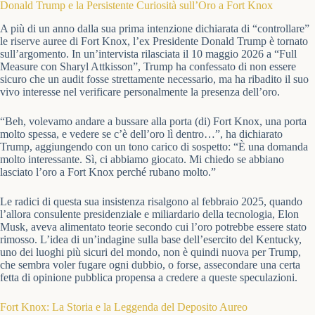
Donald Trump e la Persistente Curiosità sull’Oro a Fort Knox
A più di un anno dalla sua prima intenzione dichiarata di “controllare”
le riserve auree di Fort Knox, l’ex Presidente Donald Trump è tornato
sull’argomento. In un’intervista rilasciata il 10 maggio 2026 a “Full
Measure con Sharyl Attkisson”, Trump ha confessato di non essere
sicuro che un audit fosse strettamente necessario, ma ha ribadito il suo
vivo interesse nel verificare personalmente la presenza dell’oro.
“Beh, volevamo andare a bussare alla porta (di) Fort Knox, una porta
molto spessa, e vedere se c’è dell’oro lì dentro…”, ha dichiarato
Trump, aggiungendo con un tono carico di sospetto: “È una domanda
molto interessante. Sì, ci abbiamo giocato. Mi chiedo se abbiano
lasciato l’oro a Fort Knox perché rubano molto.”
Le radici di questa sua insistenza risalgono al febbraio 2025, quando
l’allora consulente presidenziale e miliardario della tecnologia, Elon
Musk, aveva alimentato teorie secondo cui l’oro potrebbe essere stato
rimosso. L’idea di un’indagine sulla base dell’esercito del Kentucky,
uno dei luoghi più sicuri del mondo, non è quindi nuova per Trump,
che sembra voler fugare ogni dubbio, o forse, assecondare una certa
fetta di opinione pubblica propensa a credere a queste speculazioni.
Fort Knox: La Storia e la Leggenda del Deposito Aureo