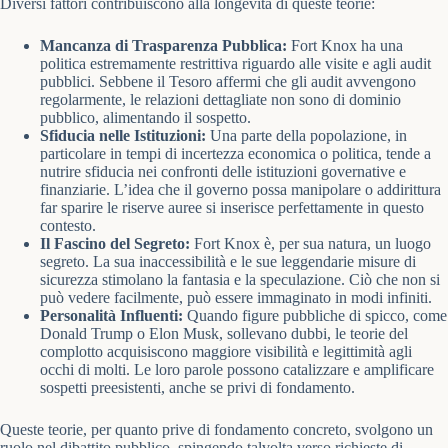
Diversi fattori contribuiscono alla longevità di queste teorie:
Mancanza di Trasparenza Pubblica:
Fort Knox ha una
politica estremamente restrittiva riguardo alle visite e agli audit
pubblici. Sebbene il Tesoro affermi che gli audit avvengono
regolarmente, le relazioni dettagliate non sono di dominio
pubblico, alimentando il sospetto.
Sfiducia nelle Istituzioni:
Una parte della popolazione, in
particolare in tempi di incertezza economica o politica, tende a
nutrire sfiducia nei confronti delle istituzioni governative e
finanziarie. L’idea che il governo possa manipolare o addirittura
far sparire le riserve auree si inserisce perfettamente in questo
contesto.
Il Fascino del Segreto:
Fort Knox è, per sua natura, un luogo
segreto. La sua inaccessibilità e le sue leggendarie misure di
sicurezza stimolano la fantasia e la speculazione. Ciò che non si
può vedere facilmente, può essere immaginato in modi infiniti.
Personalità Influenti:
Quando figure pubbliche di spicco, come
Donald Trump o Elon Musk, sollevano dubbi, le teorie del
complotto acquisiscono maggiore visibilità e legittimità agli
occhi di molti. Le loro parole possono catalizzare e amplificare
sospetti preesistenti, anche se privi di fondamento.
Queste teorie, per quanto prive di fondamento concreto, svolgono un
ruolo nel dibattito pubblico, spingendo talvolta verso richieste di