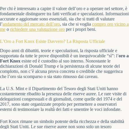
Per chi è interessato a capire il valore dell’oro e a operare nel settore, è
fondamentale distinguere tra fatti verificati e speculazioni. Informazioni
accurate e aggiornate sono essenziali, sia che si tratti di valutare
l’
andamento del mercato dell’oro
, sia che si voglia
compro oro vicino a
me
o
richiedere una valutazione oro
per i propri beni.
L’Oro a Fort Knox Esiste Davvero? La Risposta Ufficiale
Dopo anni di dibattiti, teorie e speculazioni, la risposta ufficiale e
supportata da tutte le prove disponibili è un inequivocabile “sì”: l’
oro a
Fort Knox
esiste ed è custodito al suo interno. Nonostante le
dichiarazioni di Donald Trump e la persistenza di alcune teorie del
complotto, non c’è alcuna prova concreta o credibile che suggerisca
che l’oro sia scomparso o sia stato rimosso dai caveau.
La U.S. Mint e il Dipartimento del Tesoro degli Stati Uniti hanno
costantemente ribadito la presenza delle riserve auree. Le rare visite di
delegazioni congressuali e di giornalisti, come quelle del 1974 e del
2017, sono state organizzate proprio per permettere a osservatori
esterni di testimoniare la realtà dei fatti e smentire le voci infondate.
Fort Knox rimane un simbolo potente della ricchezza e della stabilità
degli Stati Uniti. Le sue riserve auree non sono solo un tesoro