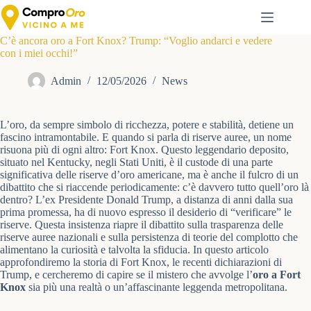
Salta
al
contenuto
C’è ancora oro a Fort Knox? Trump: “Voglio andarci e vedere
con i miei occhi!”
Admin
12/05/2026
News
L’oro, da sempre simbolo di ricchezza, potere e stabilità, detiene un
fascino intramontabile. E quando si parla di riserve auree, un nome
risuona più di ogni altro: Fort Knox. Questo leggendario deposito,
situato nel Kentucky, negli Stati Uniti, è il custode di una parte
significativa delle riserve d’oro americane, ma è anche il fulcro di un
dibattito che si riaccende periodicamente: c’è davvero tutto quell’oro là
dentro? L’ex Presidente Donald Trump, a distanza di anni dalla sua
prima promessa, ha di nuovo espresso il desiderio di “verificare” le
riserve. Questa insistenza riapre il dibattito sulla trasparenza delle
riserve auree nazionali e sulla persistenza di teorie del complotto che
alimentano la curiosità e talvolta la sfiducia. In questo articolo
approfondiremo la storia di Fort Knox, le recenti dichiarazioni di
Trump, e cercheremo di capire se il mistero che avvolge l’
oro a Fort
Knox
sia più una realtà o un’affascinante leggenda metropolitana.