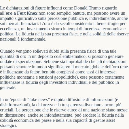
Le dichiarazioni di figure influenti come Donald Trump riguardo
all’
oro a Fort Knox
non sono semplici battute, ma possono avere un
impatto significativo sulla percezione pubblica e, indirettamente, anche
sui mercati finanziari. L’oro è da secoli considerato il bene rifugio per
eccellenza, un investimento sicuro in tempi di incertezza economica e
politica. La fiducia nella sua presenza fisica e nella solidità delle riserve
nazionali è fondamentale.
Quando vengono sollevati dubbi sulla presenza fisica di una tale
quantità di oro in un deposito così emblematico, si possono generare
ondate di speculazione. Sebbene sia improbabile che tali dichiarazioni
possano scuotere in modo significativo il mercato globale dell’oro (che
è influenzato da fattori ben più complessi come tassi di interesse,
politiche monetarie e tensioni geopolitiche), esse possono certamente
influenzare la fiducia degli investitori individuali e del pubblico in
generale.
In un’epoca di “fake news” e rapida diffusione di informazioni (e
disinformazioni), la chiarezza e la trasparenza diventano ancora più
cruciali. La percezione che le riserve auree di una nazione siano messe
in discussione, anche se infondatamente, può erodere la fiducia nella
solidità economica del paese e nella sua capacità di gestire asset
strategici.