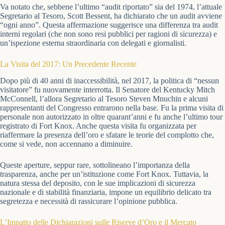
Va notato che, sebbene l’ultimo “audit riportato” sia del 1974, l’attuale
Segretario al Tesoro, Scott Bessent, ha dichiarato che un audit avviene
“ogni anno”. Questa affermazione suggerisce una differenza tra audit
interni regolari (che non sono resi pubblici per ragioni di sicurezza) e
un’ispezione esterna straordinaria con delegati e giornalisti.
La Visita del 2017: Un Precedente Recente
Dopo più di 40 anni di inaccessibilità, nel 2017, la politica di “nessun
visitatore” fu nuovamente interrotta. Il Senatore del Kentucky Mitch
McConnell, l’allora Segretario al Tesoro Steven Mnuchin e alcuni
rappresentanti del Congresso entrarono nella base. Fu la prima visita di
personale non autorizzato in oltre quarant’anni e fu anche l’ultimo tour
registrato di Fort Knox. Anche questa visita fu organizzata per
riaffermare la presenza dell’oro e sfatare le teorie del complotto che,
come si vede, non accennano a diminuire.
Queste aperture, seppur rare, sottolineano l’importanza della
trasparenza, anche per un’istituzione come Fort Knox. Tuttavia, la
natura stessa del deposito, con le sue implicazioni di sicurezza
nazionale e di stabilità finanziaria, impone un equilibrio delicato tra
segretezza e necessità di rassicurare l’opinione pubblica.
L’Impatto delle Dichiarazioni sulle Riserve d’Oro e il Mercato