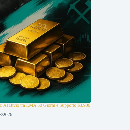
o: Al Bivio tra EMA 50 Giorni e Supporto $3.900
8/2026