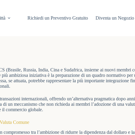
ittà
Richiedi un Preventivo Gratuito
Diventa un Negozio 
CS (Brasile, Russia, India, Cina e Sudafrica, insieme ai nuovi membri 
 più ambiziosa iniziativa è la preparazione di un quadro normativo per
 mossa, se attuata, potrebbe rappresentare la più importante integrazione
onali.
 transazioni internazionali, offrendo un’alternativa pragmatica dopo anni 
lla di un meccanismo che non richieda ai membri l’adozione di una valu
e il commercio globale.
a Valuta Comune
e un compromesso tra l’ambizione di ridurre la dipendenza dal dollaro e