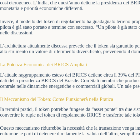
così eterogeneo. L’India, che quest’anno detiene la presidenza dei BRIC
monetaria e priorità economiche differenti.
Invece, il modello del token di regolamento ha guadagnato terreno propr
pilota è già stato portato a termine con successo. “Un pilota è già stat
nelle discussioni.
L’architettura attualmente discussa prevede che il token sia garantito pe
allo strumento un valore di riferimento diversificato, prevenendo il dom
La Potenza Economica dei BRICS Ampliati
L’attuale raggruppamento esteso dei BRICS detiene circa il 39% del PIL
dati della presidenza BRICS del Brasile. Con Stati membri che producon
centrale nelle dinamiche energetiche e commerciali globali. Un tale peso
Il Meccanismo del Token: Come Funzionerà nella Pratica
In termini pratici, il token potrebbe fungere da “asset ponte” tra due 
convertire le rupie nel token di regolamento BRICS e trasferire tale toke
Questo meccanismo ridurrebbe la necessità che la transazione venga ins
entrambe le parti di detenere direttamente la valuta dell’altro, semplif