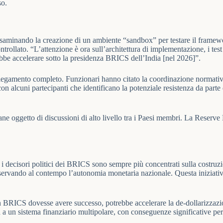
so.
saminando la creazione di un ambiente “sandbox” per testare il framework
controllato. “L’attenzione è ora sull’architettura di implementazione, i t
bbe accelerare sotto la presidenza BRICS dell’India [nel 2026]”.
piegamento completo. Funzionari hanno citato la coordinazione normativa
n alcuni partecipanti che identificano la potenziale resistenza da parte 
ane oggetto di discussioni di alto livello tra i Paesi membri. La Reserv
i decisori politici dei BRICS sono sempre più concentrati sulla costruzi
preservando al contempo l’autonomia monetaria nazionale. Questa iniziat
 BRICS dovesse avere successo, potrebbe accelerare la de-dollarizzazion
 a un sistema finanziario multipolare, con conseguenze significative per 