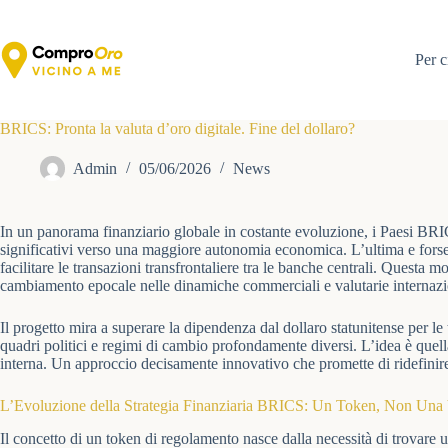
Salta
al
contenuto
Per c
BRICS: Pronta la valuta d’oro digitale. Fine del dollaro?
Admin
05/06/2026
News
In un panorama finanziario globale in costante evoluzione, i Paesi BRI
significativi verso una maggiore autonomia economica. L’ultima e forse
facilitare le transazioni transfrontaliere tra le banche centrali. Questa
cambiamento epocale nelle dinamiche commerciali e valutarie internazi
Il progetto mira a superare la dipendenza dal dollaro statunitense per le
quadri politici e regimi di cambio profondamente diversi. L’idea è que
interna. Un approccio decisamente innovativo che promette di ridefinir
L’Evoluzione della Strategia Finanziaria BRICS: Un Token, Non Un
Il concetto di un token di regolamento nasce dalla necessità di trovar