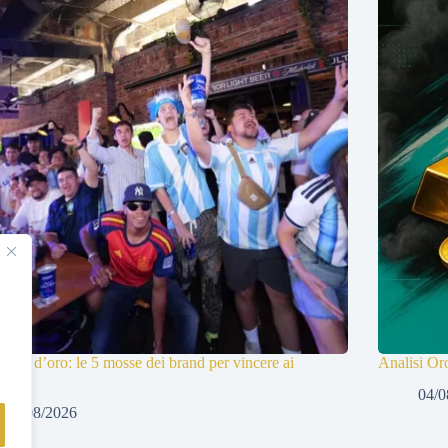
ting d’oro: le 5 mosse dei brand per vincere ai
Analisi Or
iali
04/0
06/08/2026