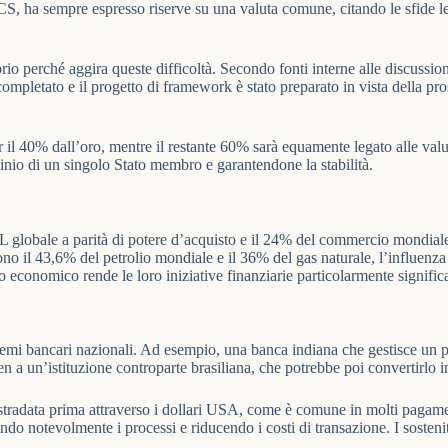
S, ha sempre espresso riserve su una valuta comune, citando le sfide leg
io perché aggira queste difficoltà. Secondo fonti interne alle discussi
o completato e il progetto di framework è stato preparato in vista della 
r il 40% dall’oro, mentre il restante 60% sarà equamente legato alle valu
inio di un singolo Stato membro e garantendone la stabilità.
 globale a parità di potere d’acquisto e il 24% del commercio mondiale
o il 43,6% del petrolio mondiale e il 36% del gas naturale, l’influenza
 economico rende le loro iniziative finanziarie particolarmente significa
sistemi bancari nazionali. Ad esempio, una banca indiana che gestisce un
n a un’istituzione controparte brasiliana, che potrebbe poi convertirlo in
tradata prima attraverso i dollari USA, come è comune in molti pagament
icando notevolmente i processi e riducendo i costi di transazione. I sost