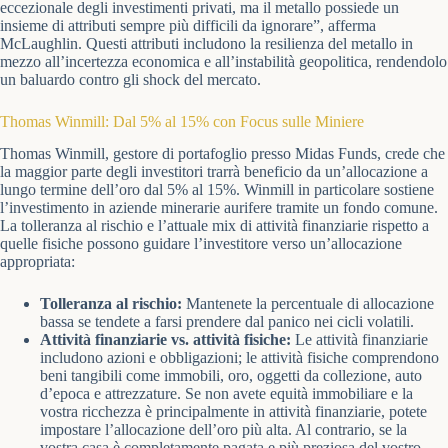
eccezionale degli investimenti privati, ma il metallo possiede un
insieme di attributi sempre più difficili da ignorare”, afferma
McLaughlin. Questi attributi includono la resilienza del metallo in
mezzo all’incertezza economica e all’instabilità geopolitica, rendendolo
un baluardo contro gli shock del mercato.
Thomas Winmill: Dal 5% al 15% con Focus sulle Miniere
Thomas Winmill, gestore di portafoglio presso Midas Funds, crede che
la maggior parte degli investitori trarrà beneficio da un’allocazione a
lungo termine dell’oro dal 5% al 15%. Winmill in particolare sostiene
l’investimento in aziende minerarie aurifere tramite un fondo comune.
La tolleranza al rischio e l’attuale mix di attività finanziarie rispetto a
quelle fisiche possono guidare l’investitore verso un’allocazione
appropriata:
Tolleranza al rischio:
Mantenete la percentuale di allocazione
bassa se tendete a farsi prendere dal panico nei cicli volatili.
Attività finanziarie vs. attività fisiche:
Le attività finanziarie
includono azioni e obbligazioni; le attività fisiche comprendono
beni tangibili come immobili, oro, oggetti da collezione, auto
d’epoca e attrezzature. Se non avete equità immobiliare e la
vostra ricchezza è principalmente in attività finanziarie, potete
impostare l’allocazione dell’oro più alta. Al contrario, se la
vostra casa è completamente pagata e più preziosa del vostro