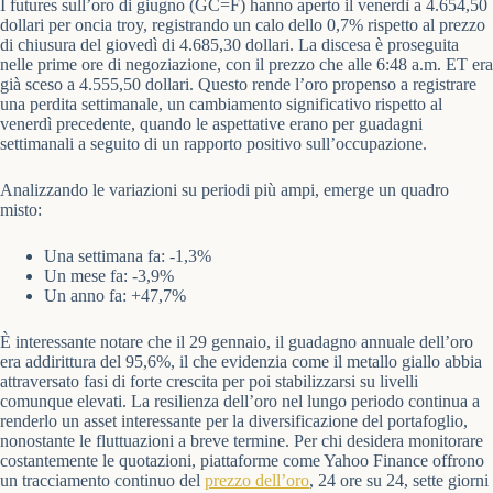
I futures sull’oro di giugno (GC=F) hanno aperto il venerdì a 4.654,50
dollari per oncia troy, registrando un calo dello 0,7% rispetto al prezzo
di chiusura del giovedì di 4.685,30 dollari. La discesa è proseguita
nelle prime ore di negoziazione, con il prezzo che alle 6:48 a.m. ET era
già sceso a 4.555,50 dollari. Questo rende l’oro propenso a registrare
una perdita settimanale, un cambiamento significativo rispetto al
venerdì precedente, quando le aspettative erano per guadagni
settimanali a seguito di un rapporto positivo sull’occupazione.
Analizzando le variazioni su periodi più ampi, emerge un quadro
misto:
Una settimana fa: -1,3%
Un mese fa: -3,9%
Un anno fa: +47,7%
È interessante notare che il 29 gennaio, il guadagno annuale dell’oro
era addirittura del 95,6%, il che evidenzia come il metallo giallo abbia
attraversato fasi di forte crescita per poi stabilizzarsi su livelli
comunque elevati. La resilienza dell’oro nel lungo periodo continua a
renderlo un asset interessante per la diversificazione del portafoglio,
nonostante le fluttuazioni a breve termine. Per chi desidera monitorare
costantemente le quotazioni, piattaforme come Yahoo Finance offrono
un tracciamento continuo del
prezzo dell’oro
, 24 ore su 24, sette giorni