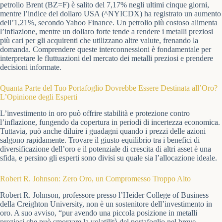
petrolio Brent (BZ=F) è salito del 7,17% negli ultimi cinque giorni,
mentre l’indice del dollaro USA (^NYICDX) ha registrato un aumento
dell’1,21%, secondo Yahoo Finance. Un petrolio più costoso alimenta
l’inflazione, mentre un dollaro forte tende a rendere i metalli preziosi
più cari per gli acquirenti che utilizzano altre valute, frenando la
domanda. Comprendere queste interconnessioni è fondamentale per
interpretare le fluttuazioni del mercato dei metalli preziosi e prendere
decisioni informate.
Quanta Parte del Tuo Portafoglio Dovrebbe Essere Destinata all’Oro?
L’Opinione degli Esperti
L’investimento in oro può offrire stabilità e protezione contro
l’inflazione, fungendo da copertura in periodi di incertezza economica.
Tuttavia, può anche diluire i guadagni quando i prezzi delle azioni
salgono rapidamente. Trovare il giusto equilibrio tra i benefici di
diversificazione dell’oro e il potenziale di crescita di altri asset è una
sfida, e persino gli esperti sono divisi su quale sia l’allocazione ideale.
Robert R. Johnson: Zero Oro, un Compromesso Troppo Alto
Robert R. Johnson, professore presso l’Heider College of Business
della Creighton University, non è un sostenitore dell’investimento in
oro. A suo avviso, “pur avendo una piccola posizione in metalli
preziosi che può smorzare la volatilità del portafoglio nel breve