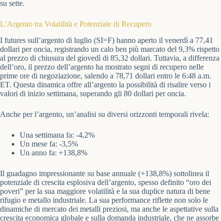
su sette.
L’Argento tra Volatilità e Potenziale di Recupero
I futures sull’argento di luglio (SI=F) hanno aperto il venerdì a 77,41
dollari per oncia, registrando un calo ben più marcato del 9,3% rispetto
al prezzo di chiusura del giovedì di 85,32 dollari. Tuttavia, a differenza
dell’oro, il prezzo dell’argento ha mostrato segni di recupero nelle
prime ore di negoziazione, salendo a 78,71 dollari entro le 6:48 a.m.
ET. Questa dinamica offre all’argento la possibilità di risalire verso i
valori di inizio settimana, superando gli 80 dollari per oncia.
Anche per l’argento, un’analisi su diversi orizzonti temporali rivela:
Una settimana fa: -4,2%
Un mese fa: -3,5%
Un anno fa: +138,8%
Il guadagno impressionante su base annuale (+138,8%) sottolinea il
potenziale di crescita esplosiva dell’argento, spesso definito “oro dei
poveri” per la sua maggiore volatilità e la sua duplice natura di bene
rifugio e metallo industriale. La sua performance riflette non solo le
dinamiche di mercato dei metalli preziosi, ma anche le aspettative sulla
crescita economica globale e sulla domanda industriale, che ne assorbe