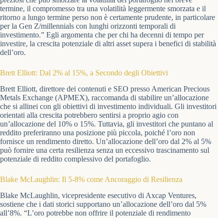
termine, il compromesso tra una volatilità leggermente smorzata e il
ritorno a lungo termine perso non è certamente prudente, in particolare
per la Gen Z/millennials con lunghi orizzonti temporali di
investimento.” Egli argomenta che per chi ha decenni di tempo per
investire, la crescita potenziale di altri asset supera i benefici di stabilità
dell’oro.
Brett Elliott: Dal 2% al 15%, a Secondo degli Obiettivi
Brett Elliott, direttore dei contenuti e SEO presso American Precious
Metals Exchange (APMEX), raccomanda di stabilire un’allocazione
che si allinei con gli obiettivi di investimento individuali. Gli investitori
orientati alla crescita potrebbero sentirsi a proprio agio con
un’allocazione del 10% o 15%. Tuttavia, gli investitori che puntano al
reddito preferiranno una posizione più piccola, poiché l’oro non
fornisce un rendimento diretto. Un’allocazione dell’oro dal 2% al 5%
può fornire una certa resilienza senza un eccessivo trascinamento sul
potenziale di reddito complessivo del portafoglio.
Blake McLaughlin: Il 5-8% come Ancoraggio di Resilienza
Blake McLaughlin, vicepresidente esecutivo di Axcap Ventures,
sostiene che i dati storici supportano un’allocazione dell’oro dal 5%
all’8%. “L’oro potrebbe non offrire il potenziale di rendimento