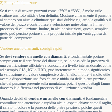
2) Fotografa il punzone
Se ti capita di trovare punzoni come “750” o “585”, è molto utile
scattare una foto nitida e ben definita. Mostrare chiaramente il punzone
al compro oro aiuta a eliminare qualsiasi dubbio riguardo la qualità o il
valore del pezzo e contribuisce a velocizzare notevolmente l’intero
processo di valutazione. Inoltre, in alcune situazioni, questo semplice
gesto può persino portare a una proposta iniziale più vantaggiosa da
parte del compratore.
Vendere anello diamanti: consigli rapidi
Se devi
vendere un anello con diamanti
, è fondamentale portare
sempre con te il certificato del diamante, se lo possiedi: la presenza di
una certificazione ufficiale e riconosciuta a livello internazionale, come
ad esempio GIA, IGI o HRD, può incrementare in modo significativo
la valutazione e il valore complessivo dell’anello. Inoltre, è molto utile
avere a disposizione una foto chiara e nitida sia della pietra preziosa
che del punzone presente sulla montatura, poiché questi dettagli fanno
davvero la differenza nel processo di valutazione e vendita.
Quando decidi di
vendere un anello con diamanti
, è fondamentale
controllare con attenzione e rapidità alcuni aspetti chiave come il taglio,
il carato, il colore e la purezza delle pietre preziose, poiché questi
fattori influenzano il valore molto più del metallo utilizzato per la