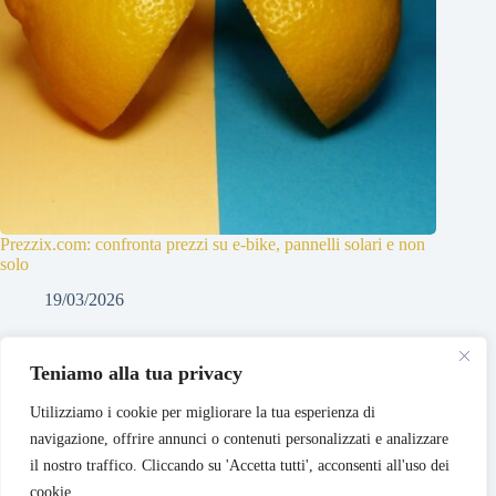
Prezzix.com: confronta prezzi su e-bike, pannelli solari e non
solo
19/03/2026
Teniamo alla tua privacy
Copyright © 2026 - Tema WordPress sviluppato da
CreativeThemes
Utilizziamo i cookie per migliorare la tua esperienza di
navigazione, offrire annunci o contenuti personalizzati e analizzare
il nostro traffico. Cliccando su 'Accetta tutti', acconsenti all'uso dei
Pricing
Registra il mio Negozio
Login Negozi Partner
Area Negozi Partner
cookie.