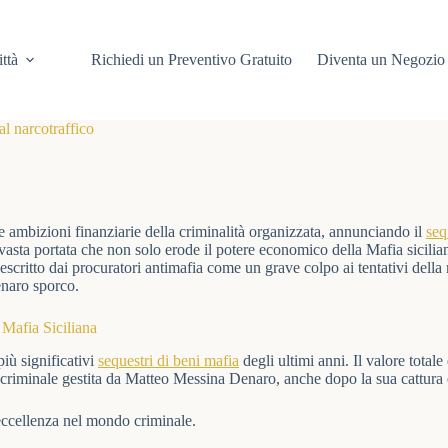
ittà
Richiedi un Preventivo Gratuito
Diventa un Negozio 
al narcotraffico
e ambizioni finanziarie della criminalità organizzata, annunciando il
seq
sta portata che non solo erode il potere economico della Mafia sicilia
descritto dai procuratori antimafia come un grave colpo ai tentativi della
enaro sporco.
Mafia Siciliana
più significativi
sequestri di beni mafia
degli ultimi anni. Il valore totale
ete criminale gestita da Matteo Messina Denaro, anche dopo la sua cattura 
 eccellenza nel mondo criminale.