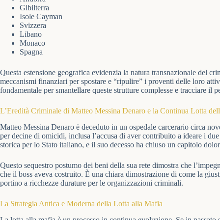
Gibilterra
Isole Cayman
Svizzera
Libano
Monaco
Spagna
Questa estensione geografica evidenzia la natura transnazionale del crim
meccanismi finanziari per spostare e “ripulire” i proventi delle loro attivi
fondamentale per smantellare queste strutture complesse e tracciare il p
L’Eredità Criminale di Matteo Messina Denaro e la Continua Lotta dell
Matteo Messina Denaro è deceduto in un ospedale carcerario circa nove 
per decine di omicidi, inclusa l’accusa di aver contribuito a ideare i du
storica per lo Stato italiano, e il suo decesso ha chiuso un capitolo dolo
Questo sequestro postumo dei beni della sua rete dimostra che l’impegno 
che il boss aveva costruito. È una chiara dimostrazione di come la gius
portino a ricchezze durature per le organizzazioni criminali.
La Strategia Antica e Moderna della Lotta alla Mafia
La lotta alla mafia è un processo in continua evoluzione. Se in passato s