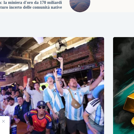
: la miniera d'oro da 170 miliardi
futuro incerto delle comunità native