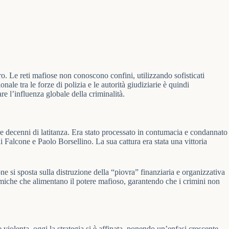
o. Le reti mafiose non conoscono confini, utilizzando sofisticati
nale tra le forze di polizia e le autorità giudiziarie è quindi
e l’influenza globale della criminalità.
 decenni di latitanza. Era stato processato in contumacia e condannato
i Falcone e Paolo Borsellino. La sua cattura era stata una vittoria
e si sposta sulla distruzione della “piovra” finanziaria e organizzativa
nomiche che alimentano il potere mafioso, garantendo che i crimini non
 violenta, oggi la strategia si è affinata, ponendo un’enfasi crescente