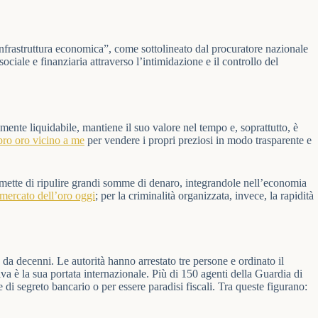
infrastruttura economica”, come sottolineato dal procuratore nazionale
ociale e finanziaria attraverso l’intimidazione e il controllo del
lmente liquidabile, mantiene il suo valore nel tempo e, soprattutto, è
ro oro vicino a me
per vendere i propri preziosi in modo trasparente e
permette di ripulire grandi somme di denaro, integrandole nell’economia
mercato dell’oro oggi
; per la criminalità organizzata, invece, la rapidità
 da decenni. Le autorità hanno arrestato tre persone e ordinato il
va è la sua portata internazionale. Più di 150 agenti della Guardia di
e di segreto bancario o per essere paradisi fiscali. Tra queste figurano: