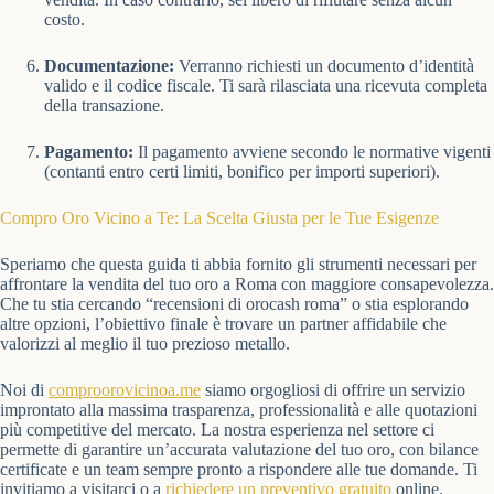
costo.
Documentazione:
Verranno richiesti un documento d’identità
valido e il codice fiscale. Ti sarà rilasciata una ricevuta completa
della transazione.
Pagamento:
Il pagamento avviene secondo le normative vigenti
(contanti entro certi limiti, bonifico per importi superiori).
Compro Oro Vicino a Te: La Scelta Giusta per le Tue Esigenze
Speriamo che questa guida ti abbia fornito gli strumenti necessari per
affrontare la vendita del tuo oro a Roma con maggiore consapevolezza.
Che tu stia cercando “recensioni di orocash roma” o stia esplorando
altre opzioni, l’obiettivo finale è trovare un partner affidabile che
valorizzi al meglio il tuo prezioso metallo.
Noi di
comproorovicinoa.me
siamo orgogliosi di offrire un servizio
improntato alla massima trasparenza, professionalità e alle quotazioni
più competitive del mercato. La nostra esperienza nel settore ci
permette di garantire un’accurata valutazione del tuo oro, con bilance
certificate e un team sempre pronto a rispondere alle tue domande. Ti
invitiamo a visitarci o a
richiedere un preventivo gratuito
online.