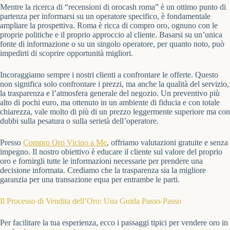
Mentre la ricerca di “recensioni di orocash roma” è un ottimo punto di
partenza per informarsi su un operatore specifico, è fondamentale
ampliare la prospettiva. Roma è ricca di compro oro, ognuno con le
proprie politiche e il proprio approccio al cliente. Basarsi su un’unica
fonte di informazione o su un singolo operatore, per quanto noto, può
impedirti di scoprire opportunità migliori.
Incoraggiamo sempre i nostri clienti a confrontare le offerte. Questo
non significa solo confrontare i prezzi, ma anche la qualità del servizio,
la trasparenza e l’atmosfera generale del negozio. Un preventivo più
alto di pochi euro, ma ottenuto in un ambiente di fiducia e con totale
chiarezza, vale molto di più di un prezzo leggermente superiore ma con
dubbi sulla pesatura o sulla serietà dell’operatore.
Presso
Compro Oro Vicino a Me
, offriamo valutazioni gratuite e senza
impegno. Il nostro obiettivo è educare il cliente sul valore del proprio
oro e fornirgli tutte le informazioni necessarie per prendere una
decisione informata. Crediamo che la trasparenza sia la migliore
garanzia per una transazione equa per entrambe le parti.
Il Processo di Vendita dell’Oro: Una Guida Passo-Passo
Per facilitare la tua esperienza, ecco i passaggi tipici per vendere oro in