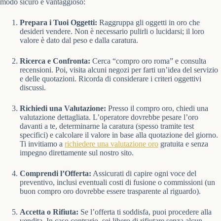
modo sicuro e vantaggioso:
Prepara i Tuoi Oggetti:
Raggruppa gli oggetti in oro che
desideri vendere. Non è necessario pulirli o lucidarsi; il loro
valore è dato dal peso e dalla caratura.
Ricerca e Confronta:
Cerca “compro oro roma” e consulta
recensioni. Poi, visita alcuni negozi per farti un’idea del servizio
e delle quotazioni. Ricorda di considerare i criteri oggettivi
discussi.
Richiedi una Valutazione:
Presso il compro oro, chiedi una
valutazione dettagliata. L’operatore dovrebbe pesare l’oro
davanti a te, determinarne la caratura (spesso tramite test
specifici) e calcolare il valore in base alla quotazione del giorno.
Ti invitiamo a
richiedere una valutazione oro
gratuita e senza
impegno direttamente sul nostro sito.
Comprendi l’Offerta:
Assicurati di capire ogni voce del
preventivo, inclusi eventuali costi di fusione o commissioni (un
buon compro oro dovrebbe essere trasparente al riguardo).
Accetta o Rifiuta:
Se l’offerta ti soddisfa, puoi procedere alla
vendita. In caso contrario, sei libero di rifiutare senza alcun