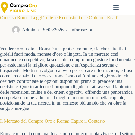
Salta
al
contenuto
Orocash Roma: Leggi Tutte le Recensioni e le Opinioni Reali!
Admin
30/03/2026
Informazioni
Vendere oro usato a Roma è una pratica comune, sia che si tratti di
gioielli fuori moda, monete d’oro o lingotti. In un mercato così
dinamico e competitivo, la scelta del compro oro giusto è fondamentale
per assicurarsi la migliore quotazione e un’esperienza serena e
trasparente. Molti si rivolgono al web per cercare informazioni, e frasi
come “recensioni di orocash roma” sono all’ordine del giorno tra chi
desidera confrontare le opzioni disponibili prima di prendere una
decisione. Questo articolo si propone di guidarti attraverso il labirinto
delle recensioni online e dei criteri oggettivi, offrendo una panoramica
completa su come valutare al meglio un compro oro nella capitale,
posizionando la tua ricerca in un contesto più ampio che va oltre la
singola insegna.
Il Mercato del Compro Oro a Roma: Capire il Contesto
Roma è una città con una ricca storia e un’economia vivace, e il settore