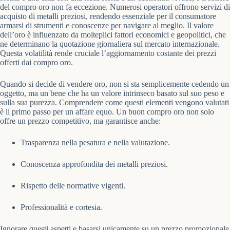
del compro oro non fa eccezione. Numerosi operatori offrono servizi di
acquisto di metalli preziosi, rendendo essenziale per il consumatore
armarsi di strumenti e conoscenze per navigare al meglio. Il valore
dell’oro è influenzato da molteplici fattori economici e geopolitici, che
ne determinano la quotazione giornaliera sul mercato internazionale.
Questa volatilità rende cruciale l’aggiornamento costante dei prezzi
offerti dai compro oro.
Quando si decide di vendere oro, non si sta semplicemente cedendo un
oggetto, ma un bene che ha un valore intrinseco basato sul suo peso e
sulla sua purezza. Comprendere come questi elementi vengono valutati
è il primo passo per un affare equo. Un buon compro oro non solo
offre un prezzo competitivo, ma garantisce anche:
Trasparenza nella pesatura e nella valutazione.
Conoscenza approfondita dei metalli preziosi.
Rispetto delle normative vigenti.
Professionalità e cortesia.
Ignorare questi aspetti e basarsi unicamente su un prezzo promozionale