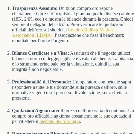
Trasparenza Assoluta:
Un buon compro oro espone
chiaramente i prezzi d’acquisto al grammo per le diverse carature
(18K, 24K, ecc.) e mostra la bilancia durante la pesatura. Chiedi
sempre il dettaglio del calcolo. Puoi verificare le quotazioni
ufficiali dell’oro sul sito della
London Bullion Market
Association (LBMA)
, l’associazione che fissa il benchmark
mondiale per l’oro e l’argento.
Bilance Certificate e a Vista:
Assicurati che il negozio utilizzi
bilance a norma di legge, sigillate e visibili al cliente. La bilancia
è lo strumento principale per la valutazione, quindi la sua
integrità è non negoziabile.
Professionalità del Personale:
Un operatore competente saprà
rispondere a tutte le tue domande sulla purezza dell’oro, sulle
normative vigenti e sul processo di valutazione, senza fretta o
pressione.
Quotazioni Aggiornate:
Il prezzo dell’oro varia di continuo. Un
compro oro affidabile aggiorna costantemente le sue quotazioni
per riflettere il
mercato dell’oro oggi
.
Documentazione e Ricevuta:
Per legge, ogni transazione deve