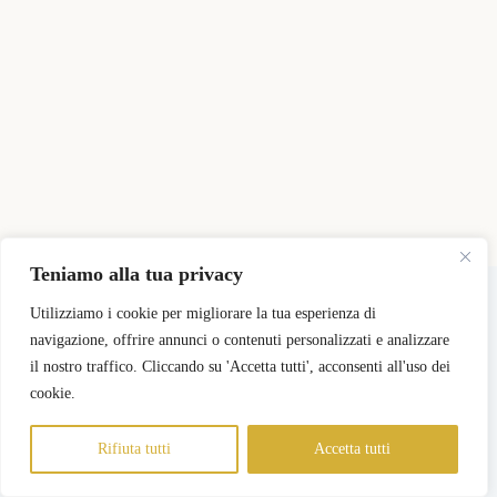
Teniamo alla tua privacy
Copyright © 2026 - Tema WordPress sviluppato da
CreativeThemes
Utilizziamo i cookie per migliorare la tua esperienza di
navigazione, offrire annunci o contenuti personalizzati e analizzare
il nostro traffico. Cliccando su 'Accetta tutti', acconsenti all'uso dei
Pricing
Registra il mio Negozio
Login Negozi Partner
Area Negozi Partner
cookie.
Rifiuta tutti
Accetta tutti
Informativa sulla Privacy
Termini e Condizioni