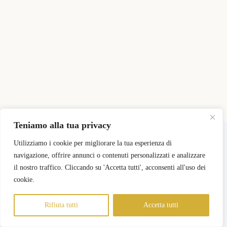
Teniamo alla tua privacy
Copyright © 2026 - Tema WordPress sviluppato da
CreativeThemes
Utilizziamo i cookie per migliorare la tua esperienza di
navigazione, offrire annunci o contenuti personalizzati e analizzare
il nostro traffico. Cliccando su 'Accetta tutti', acconsenti all'uso dei
Pricing
Registra il mio Negozio
Login Negozi Partner
Area Negozi Partner
cookie.
Rifiuta tutti
Accetta tutti
Informativa sulla Privacy
Termini e Condizioni