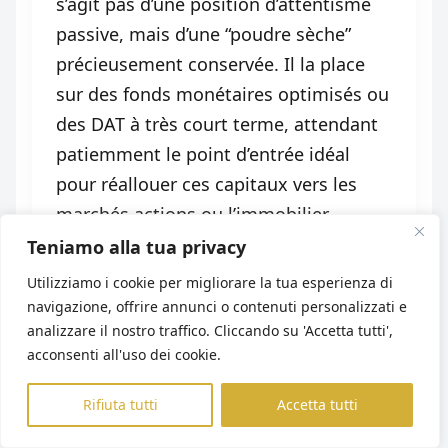
s’agit pas d’une position d’attentisme
passive, mais d’une “poudre sèche”
précieusement conservée. Il la place
sur des fonds monétaires optimisés ou
des DAT à très court terme, attendant
patiemment le point d’entrée idéal
pour réallouer ces capitaux vers les
marchés actions ou l’immobilier
lorsque des opportunités de décote se
Teniamo alla tua privacy
présentent.
Utilizziamo i cookie per migliorare la tua esperienza di
navigazione, offrire annunci o contenuti personalizzati e
analizzare il nostro traffico. Cliccando su 'Accetta tutti',
5. Club Deal
acconsenti all'uso dei cookie.
Le Club Deal est une forme de co-
Rifiuta tutti
Accetta tutti
investissement privé et exclusif. Il
réunit un nombre restreint