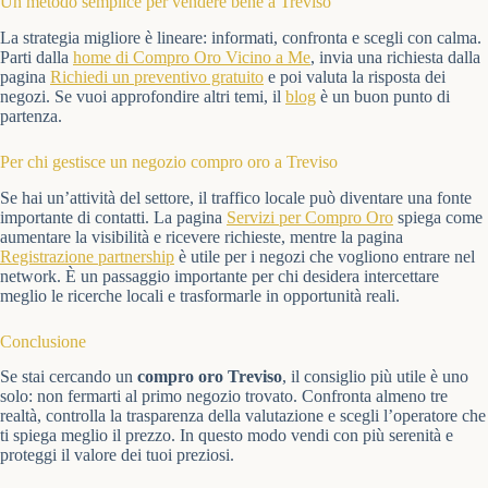
Un metodo semplice per vendere bene a Treviso
La strategia migliore è lineare: informati, confronta e scegli con calma.
Parti dalla
home di Compro Oro Vicino a Me
, invia una richiesta dalla
pagina
Richiedi un preventivo gratuito
e poi valuta la risposta dei
negozi. Se vuoi approfondire altri temi, il
blog
è un buon punto di
partenza.
Per chi gestisce un negozio compro oro a Treviso
Se hai un’attività del settore, il traffico locale può diventare una fonte
importante di contatti. La pagina
Servizi per Compro Oro
spiega come
aumentare la visibilità e ricevere richieste, mentre la pagina
Registrazione partnership
è utile per i negozi che vogliono entrare nel
network. È un passaggio importante per chi desidera intercettare
meglio le ricerche locali e trasformarle in opportunità reali.
Conclusione
Se stai cercando un
compro oro Treviso
, il consiglio più utile è uno
solo: non fermarti al primo negozio trovato. Confronta almeno tre
realtà, controlla la trasparenza della valutazione e scegli l’operatore che
ti spiega meglio il prezzo. In questo modo vendi con più serenità e
proteggi il valore dei tuoi preziosi.