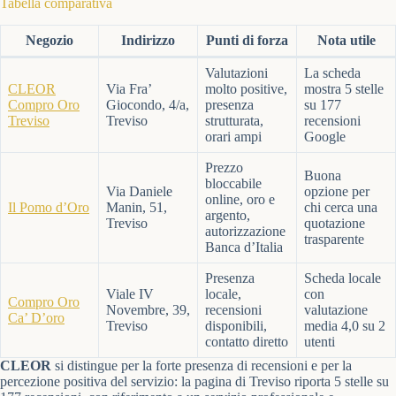
Tabella comparativa
Negozio
Indirizzo
Punti di forza
Nota utile
Valutazioni
La scheda
CLEOR
Via Fra’
molto positive,
mostra 5 stelle
Compro Oro
Giocondo, 4/a,
presenza
su 177
Treviso
Treviso
strutturata,
recensioni
orari ampi
Google
Prezzo
Buona
bloccabile
Via Daniele
opzione per
online, oro e
Il Pomo d’Oro
Manin, 51,
chi cerca una
argento,
Treviso
quotazione
autorizzazione
trasparente
Banca d’Italia
Presenza
Scheda locale
Viale IV
locale,
con
Compro Oro
Novembre, 39,
recensioni
valutazione
Ca’ D’oro
Treviso
disponibili,
media 4,0 su 2
contatto diretto
utenti
CLEOR
si distingue per la forte presenza di recensioni e per la
percezione positiva del servizio: la pagina di Treviso riporta 5 stelle su