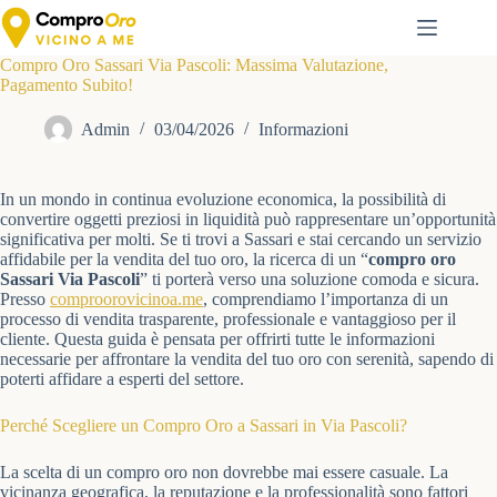
Salta
al
contenuto
Compro Oro Sassari Via Pascoli: Massima Valutazione,
Pagamento Subito!
Admin
03/04/2026
Informazioni
In un mondo in continua evoluzione economica, la possibilità di
convertire oggetti preziosi in liquidità può rappresentare un’opportunità
significativa per molti. Se ti trovi a Sassari e stai cercando un servizio
affidabile per la vendita del tuo oro, la ricerca di un “
compro oro
Sassari Via Pascoli
” ti porterà verso una soluzione comoda e sicura.
Presso
comproorovicinoa.me
, comprendiamo l’importanza di un
processo di vendita trasparente, professionale e vantaggioso per il
cliente. Questa guida è pensata per offrirti tutte le informazioni
necessarie per affrontare la vendita del tuo oro con serenità, sapendo di
poterti affidare a esperti del settore.
Perché Scegliere un Compro Oro a Sassari in Via Pascoli?
La scelta di un compro oro non dovrebbe mai essere casuale. La
vicinanza geografica, la reputazione e la professionalità sono fattori